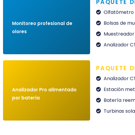
PAQUETE 
Olfatómetro 
Más información
Bolsas de mu
Monitoreo profesional de
olores
Muestreador
Analizador C
PAQUETE 
Analizador C
Más información
Estación met
Analizador Pro alimentado
por batería
Batería ree
Turbinas sol