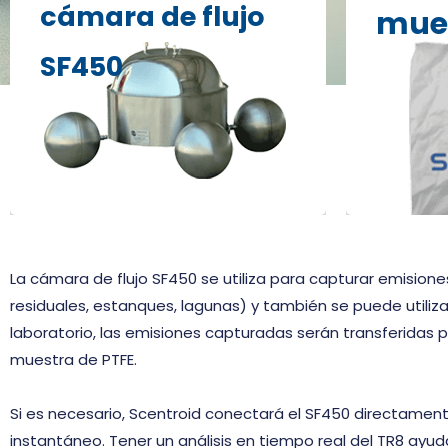
cámara de flujo
Scentroid
mues
Se utiliza para recoger emisiones
que ofre
SF450
de gases de superficies líquidas o
de PTFE, e
sólidas.
aceptado
estándar
La cámara de flujo SF450 se utiliza para capturar emision
residuales, estanques, lagunas) y también se puede utiliza
laboratorio, las emisiones capturadas serán transferidas
muestra de PTFE.
Si es necesario, Scentroid conectará el SF450 directament
instantáneo. Tener un análisis en tiempo real del TR8 ayudar