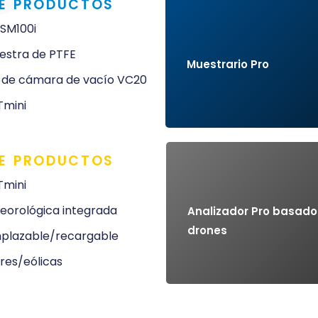
DE PRODUCTOS
SM100i
Más informac
estra de PTFE
Muestrario Pro
 de cámara de vacío VC20
Tmini
DE PRODUCTOS
Tmini
Más informac
eorológica integrada
Analizador Pro basado
drones
mplazable/recargable
ares/eólicas