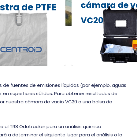
cámara de v
 es el único fabricante
Toma muestras de reco
tra de PTFE
ce bolsas de muestreo
de gases portátil, fácil d
VC20
l único material
rentable que se utiliza j
 para todos los
bolsas de recolección d
es.
muestras.
es de fuentes de emisiones líquidas (por ejemplo, aguas
r en superficies sólidas. Para obtener resultados de
 por nuestra cámara de vacío VC20 a una bolsa de
e al TR8 Odotracker para un análisis químico
á a determinar el siguiente lugar para el análisis o la