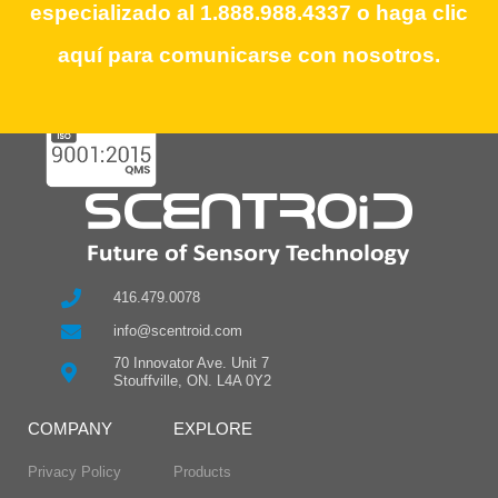
team at 1.888.988.4337 or click here to
especializado al 1.888.988.4337 o haga clic
contact us.
aquí para comunicarse con nosotros.
416.479.0078
info@scentroid.com
70 Innovator Ave. Unit 7
Stouffville, ON. L4A 0Y2
COMPANY
EXPLORE
Privacy Policy
Products