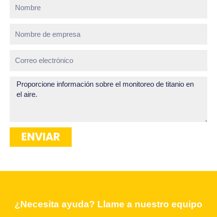
Nombre
Nombre
de
empresa
Correo
electrónico
¿Cómo
podemos
ayudar?
ENVIAR
Need Assistance? Call our dedicated
¿Necesita ayuda? Llame a nuestro equipo