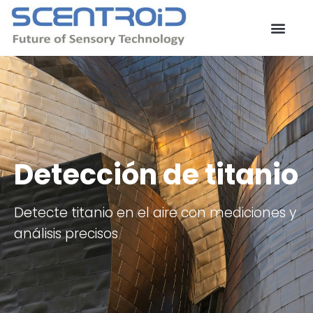
Ir
al
contenido
Detección de titanio
Detecte titanio en el aire con mediciones y
análisis precisos