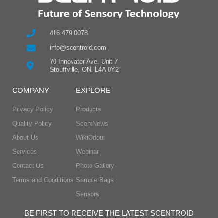
416.479.0078
info@scentroid.com
70 Innovator Ave. Unit 7
Stouffville, ON. L4A 0Y2
COMPANY
EXPLORE
Privacy Policy
Products
Quality Policy
ScentNews
About Us
WikiOdour
Services
Webinar
Contact Us
Photo Gallery
Terms and Conditions
Sample Bags
Sensors
BE FIRST TO RECEIVE THE LATEST SCENTROID