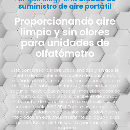
suministro de aire portátil
Proporcionando aire
limpio y sin olores
para unidades de
olfatómetro
Este compresor de aire ultrasilencioso y sin aceite
dentro de un gabinete a prueba de sonido está
diseñado para ser uno de los compresores de aire
de 2,0 a 4,0 caballos de fuerza (potencia variable
según el modelo que necesite) más silenciosos de
la industria, con solo 58 a 65 decibeles de sonido.
Este motor de compresor de aire ultrasilencioso
funciona a sólo 1680 RPM. Todos sus intercoolers,
filtros y reguladores de presión asociados están
integrados en estuches resistentes al agua y a los
golpes, fáciles de transportar, para facilitar su
transporte.