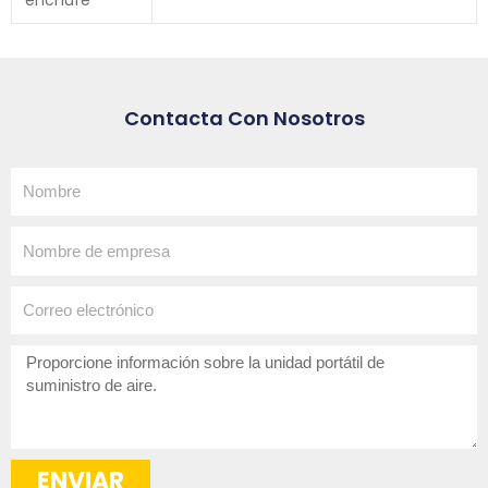
enchufe
Contacta Con Nosotros
Nombre
Nombre
de
empresa
Correo
electrónico
¿Cómo
podemos
ayudar?
ENVIAR