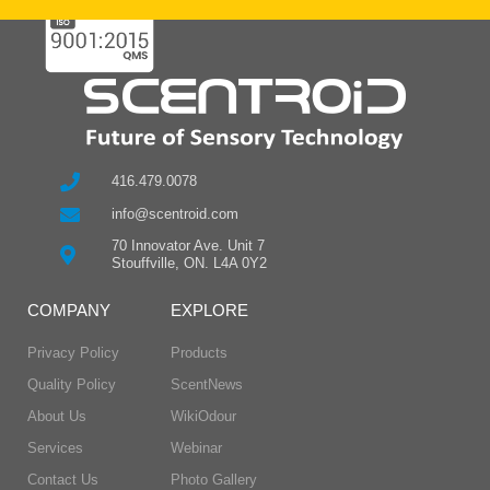
416.479.0078
info@scentroid.com
70 Innovator Ave. Unit 7
Stouffville, ON. L4A 0Y2
COMPANY
EXPLORE
Privacy Policy
Products
Quality Policy
ScentNews
About Us
WikiOdour
Services
Webinar
Contact Us
Photo Gallery